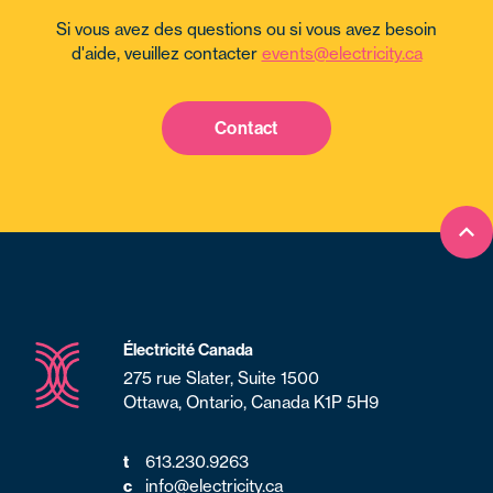
Si vous avez des questions ou si vous avez besoin
d'aide, veuillez contacter
events@electricity.ca
Contact
Ret
Électricité Canada
275 rue Slater, Suite 1500
Ottawa, Ontario, Canada K1P 5H9
t
613.230.9263
c
info@electricity.ca