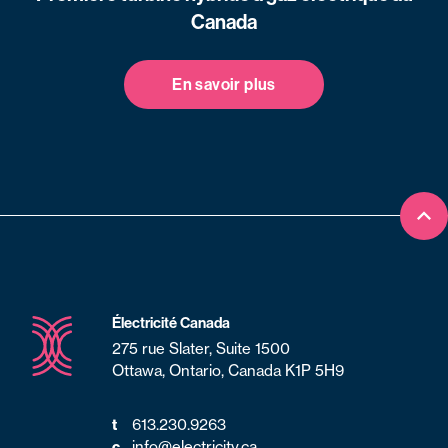
Canada
En savoir plus
Ret
Électricité Canada
275 rue Slater, Suite 1500
Ottawa, Ontario, Canada K1P 5H9
t
613.230.9263
c
info@electricity.ca