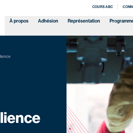
COURS ABC
CONN
À propos
Adhésion
Représentation
Programm
ilience
ilience