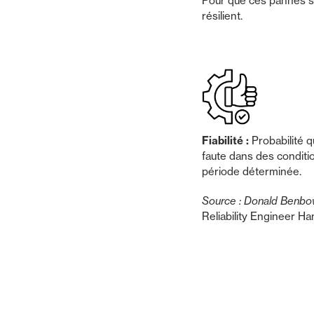
Pour que ces pannes soi
résilient.
Fiabilité :
Probabilité q
faute dans des condit
période déterminée.
Source : Donald Benbo
Reliability Engineer H