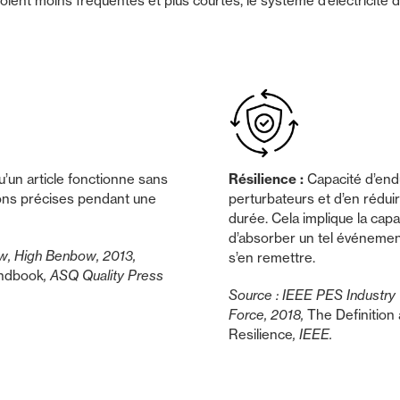
ent moins fréquentes et plus courtes, le système d’électricité doi
u’un article fonctionne sans
Résilience :
Capacité d’en
ions précises pendant une
perturbateurs et d’en réduir
durée. Cela implique la capac
d’absorber un tel événement
w, High Benbow, 2013,
s’en remettre.
andbook
, ASQ Quality Press
Source : IEEE PES Industry
Force, 2018,
The Definition 
Resilience
, IEEE.