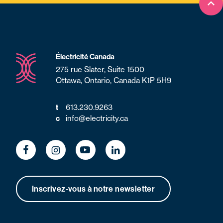
Ret
Électricité Canada
275 rue Slater, Suite 1500
Ottawa, Ontario, Canada K1P 5H9
613.230.9263
t
info@electricity.ca
c
Inscrivez-vous à notre newsletter