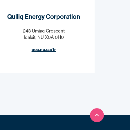
Qulliq Energy Corporation
243 Umiaq Crescent
Iqaluit, NU X0A 0H0
qec.nu.ca/fr
Retour en haut 