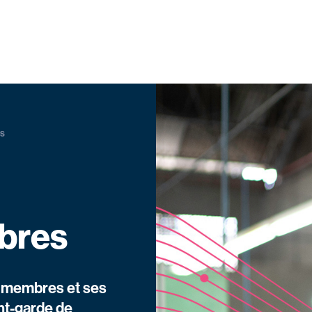
es
bres
s membres et ses
ant-garde de