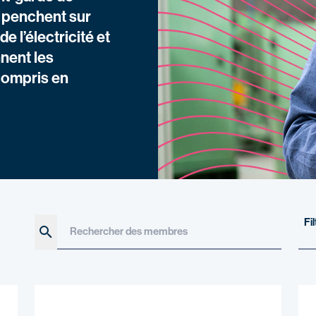
e penchent sur
e l’électricité et
nent les
compris en
Rechercher des membres
Search