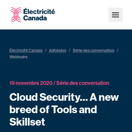
Électricité Canada
/
Adhésion
/
Série des conversation
/
Webinaire
19 novembre 2020 / Série des conversation
Cloud Security… A new
breed of Tools and
Skillset