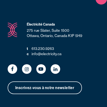
Ret
Électricité Canada
275 rue Slater, Suite 1500
Ottawa, Ontario, Canada K1P 5H9
t
613.230.9263
c
info@electricity.ca
Inscrivez-vous à notre newsletter