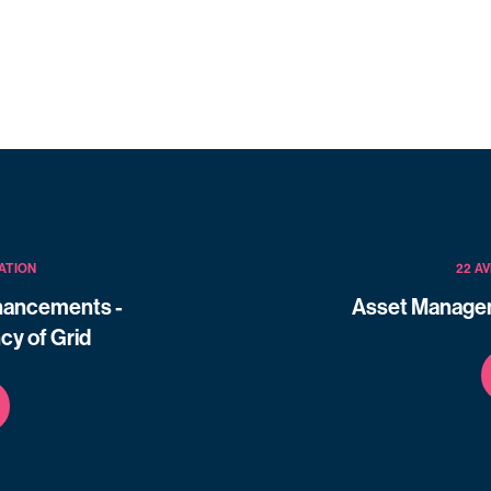
ATION
22 A
nhancements -
Asset Managem
cy of Grid