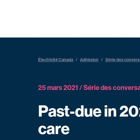
Électricité Canada
/
Adhésion
/
Série des convers
25 mars 2021 / Série des convers
Past-due in 20
care