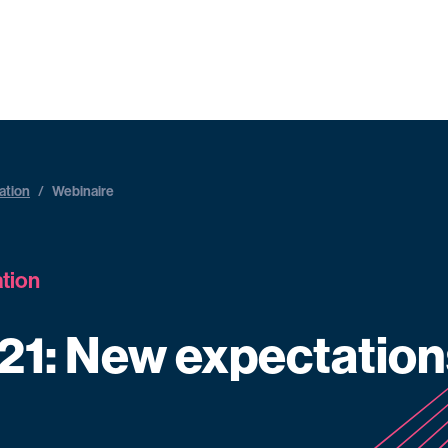
ation
/
Webinaire
ation
21: New expectation