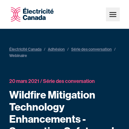
Électricité Canada
/
Adhésion
/
Série des conversation
/
Webinaire
20 mars 2021 / Série des conversation
Wildfire Mitigation
Technology
Enhancements -