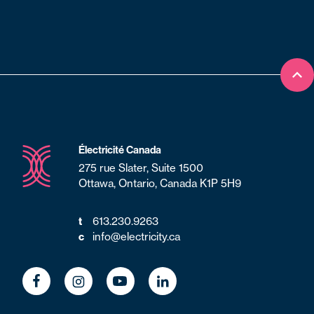
Ret
Électricité Canada
275 rue Slater, Suite 1500
Ottawa, Ontario, Canada K1P 5H9
t
613.230.9263
c
info@electricity.ca