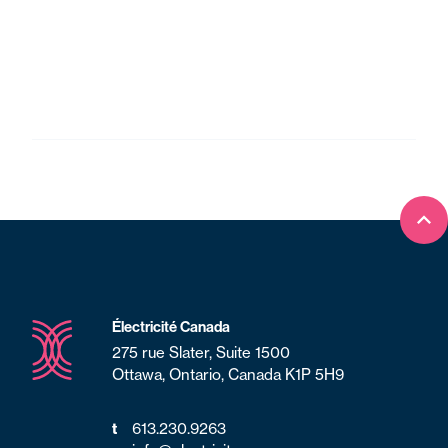
Ret
Électricité Canada
275 rue Slater, Suite 1500
Ottawa, Ontario, Canada K1P 5H9
613.230.9263
t