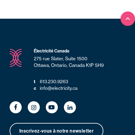
Ret
Électricité Canada
275 rue Slater, Suite 1500
Ottawa, Ontario, Canada K1P 5H9
613.230.9263
t
info@electricity.ca
c
Inscrivez-vous à notre newsletter