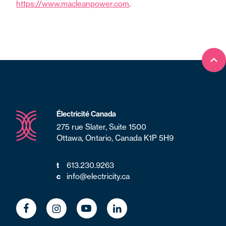
https://www.macleanpower.com
.
Ret
Électricité Canada
275 rue Slater, Suite 1500
Ottawa, Ontario, Canada K1P 5H9
613.230.9263
t
info@electricity.ca
c