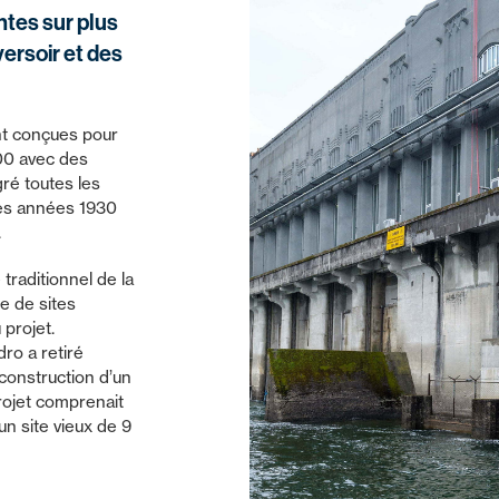
ntes sur plus
versoir et des
nt conçues pour
000 avec des
ré toutes les
des années 1930
.
 traditionnel de la
e de sites
projet.
ro a retiré
 construction d’un
rojet comprenait
n site vieux de 9