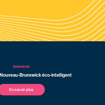
ÉNERGIE NB
 Nouveau-Brunswick éco-intelligent
En savoir plus