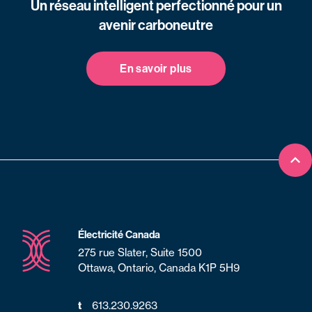
Un réseau intelligent perfectionné pour un
avenir carboneutre
En savoir plus
Ret
Électricité Canada
275 rue Slater, Suite 1500
Ottawa, Ontario, Canada K1P 5H9
t
613.230.9263