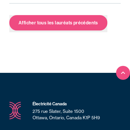
Afficher tous les lauréats précédents
Ret
Électricité Canada
275 rue Slater, Suite 1500
Ottawa, Ontario, Canada K1P 5H9