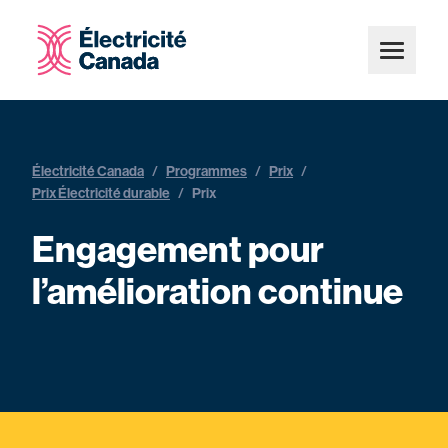
Électricité Canada
/
Programmes
/
Prix
/
Prix Électricité durable
/
Prix
Engagement pour
l’amélioration continue