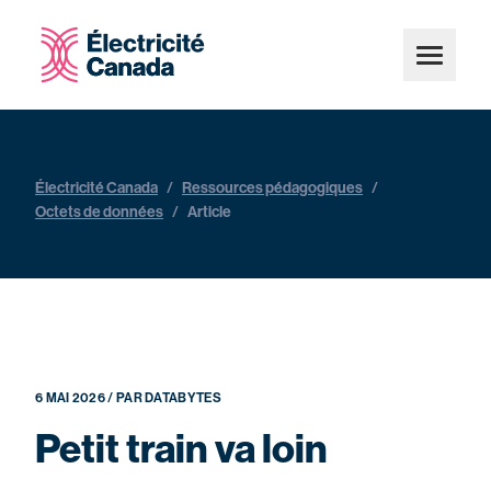
Électricité Canada
/
Ressources pédagogiques
/
Octets de données
/
Article
6 MAI 2026 / PAR DATABYTES
Petit train va loin