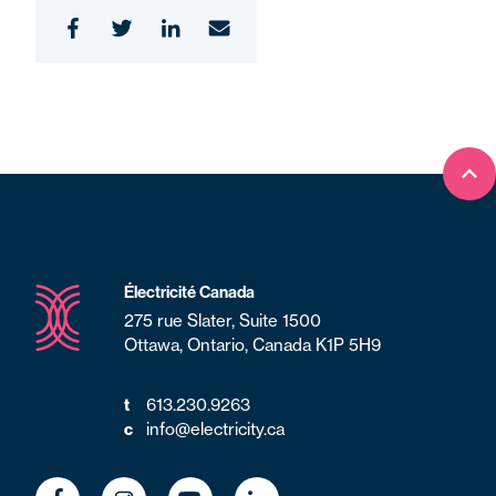
Ret
Électricité Canada
275 rue Slater, Suite 1500
Ottawa, Ontario, Canada K1P 5H9
t
613.230.9263
c
info@electricity.ca