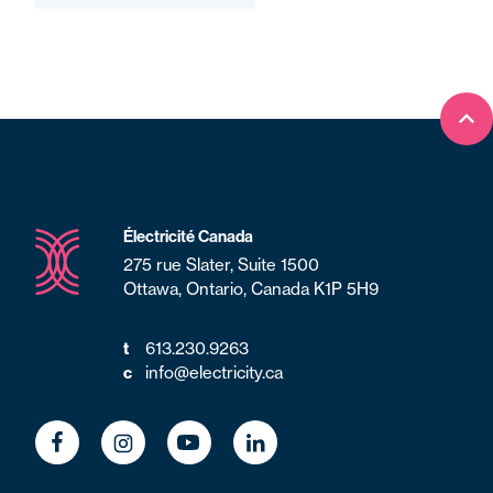
Ret
Électricité Canada
275 rue Slater, Suite 1500
Ottawa, Ontario, Canada K1P 5H9
t
613.230.9263
c
info@electricity.ca