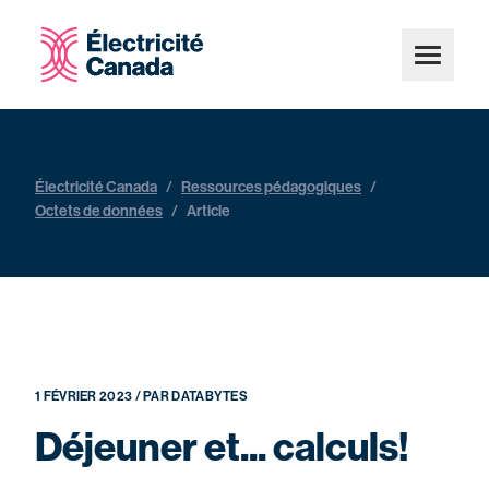
Électricité Canada
/
Ressources pédagogiques
/
Octets de données
/
Article
1 FÉVRIER 2023 / PAR DATABYTES
Déjeuner et... calculs!