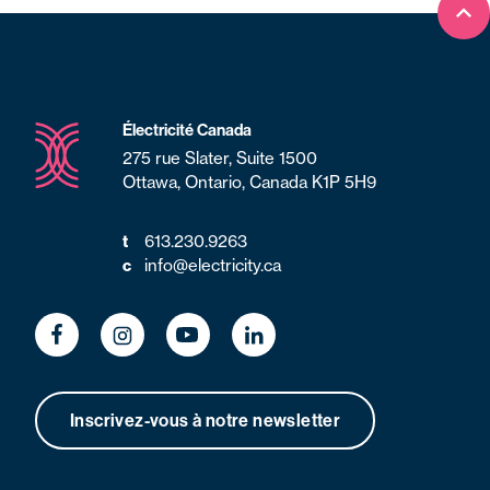
Ret
Électricité Canada
275 rue Slater, Suite 1500
Ottawa, Ontario, Canada K1P 5H9
613.230.9263
t
info@electricity.ca
c
Inscrivez-vous à notre newsletter