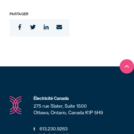
PARTAGER
Ret
Électricité Canada
275 rue Slater, Suite 1500
Ottawa, Ontario, Canada K1P 5H9
t
613.230.9263