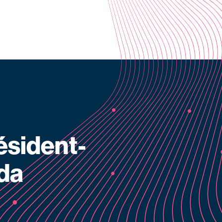
ésident-
ada