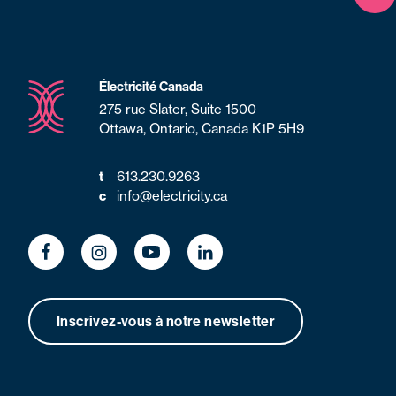
Ret
Électricité Canada
275 rue Slater, Suite 1500
Ottawa, Ontario, Canada K1P 5H9
613.230.9263
t
info@electricity.ca
c
Inscrivez-vous à notre newsletter