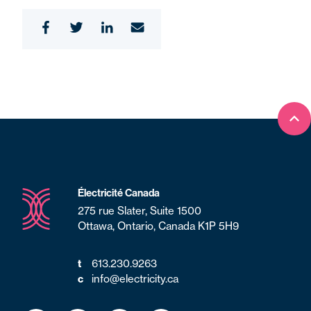
Ret
Électricité Canada
275 rue Slater, Suite 1500
Ottawa, Ontario, Canada K1P 5H9
t
613.230.9263
c
info@electricity.ca