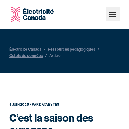
Électricité Canada
/
Ressources pédagogiques
/
Octets de données
/
Article
4 JUIN 2025 / PAR DATABYTES
C’est la saison des