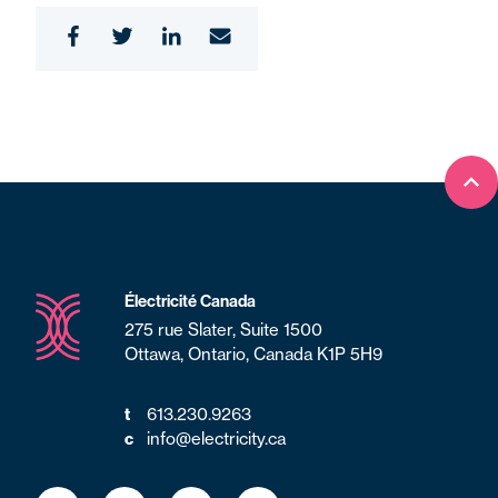
Ret
Électricité Canada
275 rue Slater, Suite 1500
Ottawa, Ontario, Canada K1P 5H9
t
613.230.9263
c
info@electricity.ca