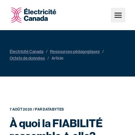
Électricité Canada
/
Ressources pédagogiques
/
Octets de données
/
Article
7 AOÛT 2025 / PAR DATABYTES
À quoi la FIABILITÉ