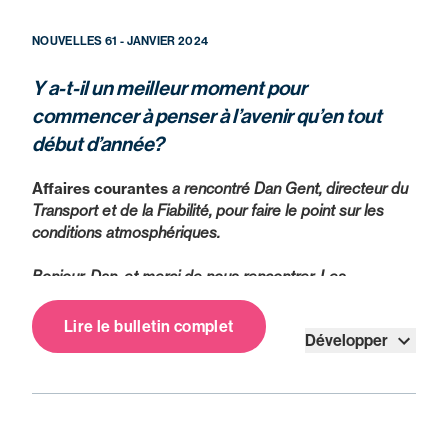
NOUVELLES 61 - JANVIER 2024
Y a-t-il un meilleur moment pour
commencer à penser à l’avenir qu’en tout
début d’année?
Affaires courantes
a rencontré Dan Gent, directeur du
Transport et de la Fiabilité, pour faire le point sur les
conditions atmosphériques.
Bonjour, Dan, et merci de nous rencontrer. Les
conditions météorologiques extrêmes ont beaucoup
occupé les membres d’Électricité Canada en 2023. Des
Lire le bulletin complet
Développer
incendies de forêt ont détruit plus de 3 000 poteaux
Point de vue réglementation, qu’est-ce qui doit changer
électriques, il y a eu des tornades et des ouragans, des
pour faciliter les choses?
tempêtes de verglas à la mi-avril; il a fait chaud, il a fait
froid, il a plu et il y a eu de la sécheresse… Quelle météo
Excellente question. Les organismes de
s’annonce pour 2024?