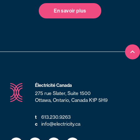
En savoir plus
Ret
Électricité Canada
275 rue Slater, Suite 1500
Ottawa, Ontario, Canada K1P 5H9
613.230.9263
t
info@electricity.ca
c