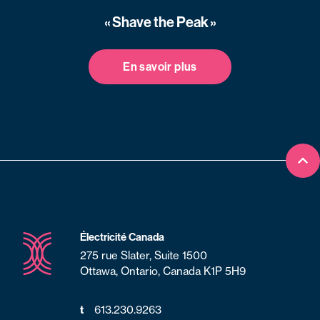
« Shave the Peak »
En savoir plus
Ret
Électricité Canada
275 rue Slater, Suite 1500
Ottawa, Ontario, Canada K1P 5H9
t
613.230.9263