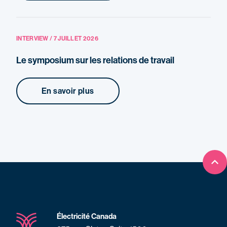
INTERVIEW / 7 JUILLET 2026
Le symposium sur les relations de travail
En savoir plus
Ret
Électricité Canada