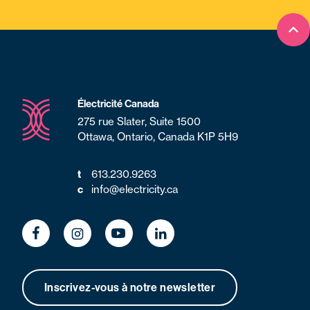
Ret
Électricité Canada
275 rue Slater, Suite 1500
Ottawa, Ontario, Canada K1P 5H9
613.230.9263
t
info@electricity.ca
c
Inscrivez-vous à notre newsletter