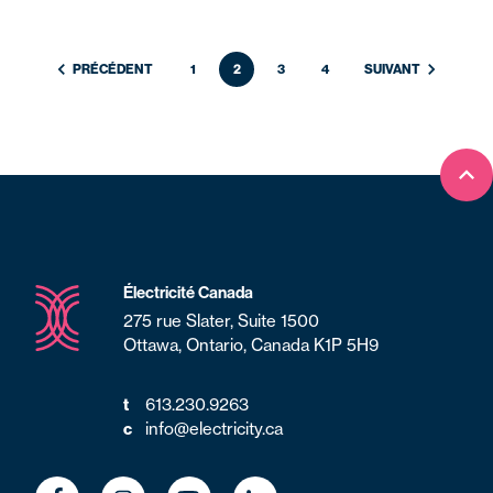
PRÉCÉDENT
1
2
3
4
SUIVANT
Ret
Électricité Canada
275 rue Slater, Suite 1500
Ottawa, Ontario, Canada K1P 5H9
613.230.9263
t
info@electricity.ca
c