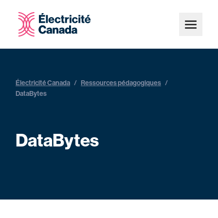
Électricité Canada
/
Ressources pédagogiques
/
DataBytes
DataBytes