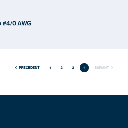
to #4/0 AWG
PRÉCÉDENT
1
2
3
4
SUIVANT