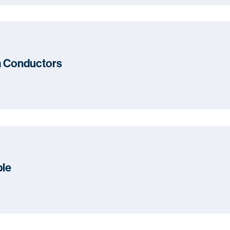
m Conductors
ble